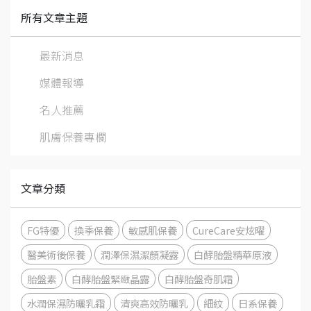
所有文章主題
最新消息
媒體報導
名人推薦
肌膚保養專欄
文章分類
FG特優
換季保養
敏感肌保養
CureCare安炫曜
醫美術後保養
潤澤保濕潔顏凝露
白酵胎盤精華原液
胎盤素
白酵胎盤緊緻晶露
白酵胎盤奇肌霜
水潤保濕防曬乳霜
清爽高效防曬乳
細紋
日系保養