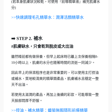
(若本身肌膚狀況較乾，可使用『前導精華液』補充肌膚水
分)
>>快速調理毛孔精華水：潤澤活顏精華水
➡️️ STEP 2. 補水
#肌膚缺水，只會乾到脫皮或大出油
雖然睡前都有做保養，但早上起床時已離上次保養相隔8-
10小時以上，肌膚的水分也隨著時間的流逝一同減少。
因此早上的保濕程序也是非常重要的，可以使用主打控油
或補水，質地較清爽的精華類產品，肌膚補水且穩定一整
天不出油。
若使用太滋潤的產品，再加上後續的彩妝，可能導致一整
天臉部悶厚不舒服。
>>控油、補水精華：蠟菊無暇隱形前導精華