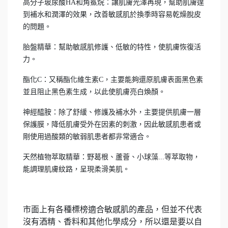
高分子玻尿酸HA和角鯊烷：讓肌膚光澤再現，幫助肌膚達
到補水和潤澤的效果，改善敏感肌於換季時容易乾燥脫皮
的問題。
胎盤精華：幫助敏感肌修護、低敏的特性，使肌膚恢復活
力。
酯化C：又稱酯化維生素C，主要能夠還原肌膚表面黑色素
並且阻止黑色素生成，以此使肌膚亮白煥顏。
神經醯胺：除了舒緩、修護及補水外，主要提供肌膚一層
保護膜，降低肌膚受外在因素的刺激，因此敏感肌患者或
剛使用過酸類的敏弱肌患者都非常適合。
天然植物萃取精華：野葛根、蘆薈、小球藻...等萃取物，
能調理肌膚紋路，呈現柔滑美肌。
市面上有各種標榜適合敏感肌的產品，但並不代表
沒有酒精、香料和其他化學成分，所以還是要以自