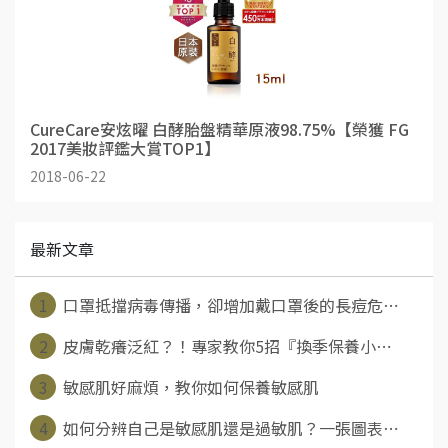
CureCare安炫曜 白酵胎盤精華原液98.75%【榮獲 FG
2017美妝評鑑大賞TOP1】
2018-06-22
最新文章
1
口罩抵擋病毒傳播，卻增加戴口罩後的長痘危⋯
2
皮膚乾癢泛紅？！專家教你5招『換季保養小⋯
3
敏感肌好麻煩，教你如何保養敏感肌
4
如何分辨自己是敏感肌還是過敏肌？一張圖表⋯