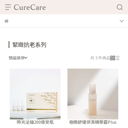
緊緻抗老系列
預設排序
共 3 件商品
時光泌鑰200億安瓶
極緻舒緩保濕精華露Plus