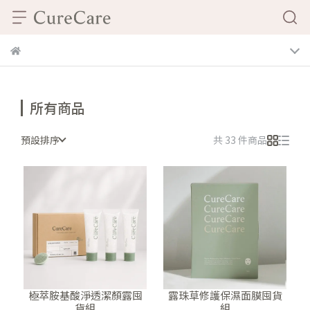
所有商品
預設排序
共 33 件商品
極萃胺基酸淨透潔顏露囤
露珠草修護保濕面膜囤貨
貨組
組