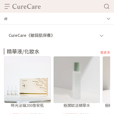
CureCare《敏弱肌保養》
精華液/化妝水
看更多
時光泌鑰200億安瓶
極潤賦活精華水
極緻